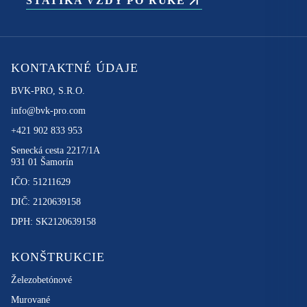
STATIKA VŽDY PO RUKE
KONTAKTNÉ ÚDAJE
BVK-PRO, S.R.O.
info@bvk-pro.com
+421 902 833 953
Senecká cesta 2217/1A
931 01 Šamorín
IČO: 51211629
DIČ: 2120639158
DPH: SK2120639158
KONŠTRUKCIE
Železobetónové
Murované