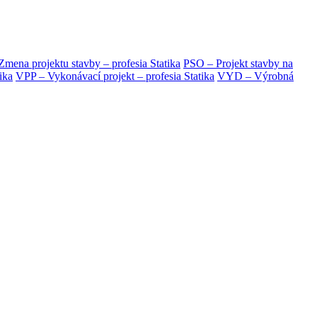
mena projektu stavby – profesia Statika
PSO – Projekt stavby na
ika
VPP – Vykonávací projekt – profesia Statika
VYD – Výrobná