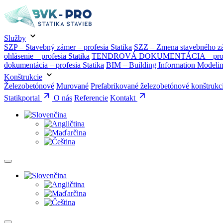
Služby
SZP – Stavebný zámer – profesia Statika
SZZ – Zmena stavebného zám
ohlásenie – profesia Statika
TENDROVÁ DOKUMENTÁCIA – profes
dokumentácia – profesia Statika
BIM – Building Information Modeli
Konštrukcie
Železobetónové
Murované
Prefabrikované železobetónové konštrukc
Statikportal
O nás
Referencie
Kontakt