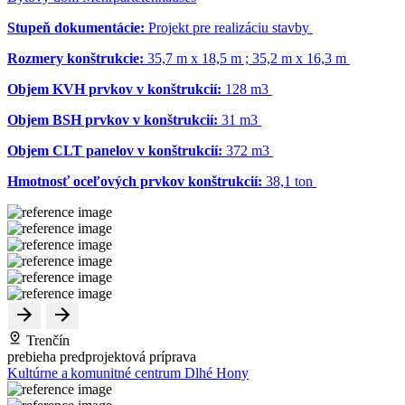
Stupeň dokumentácie:
Projekt pre realizáciu stavby
Rozmery konštrukcie:
35,7 m x 18,5 m ; 35,2 m x 16,3 m
Objem KVH prvkov v konštrukcií:
128 m
3
Objem BSH prvkov v konštrukcií:
31 m
3
Objem CLT panelov v konštrukcií:
372 m
3
Hmotnosť oceľových prvkov konštrukcií:
38,1 ton
Trenčín
prebieha predprojektová príprava
Kultúrne a komunitné centrum Dlhé Hony