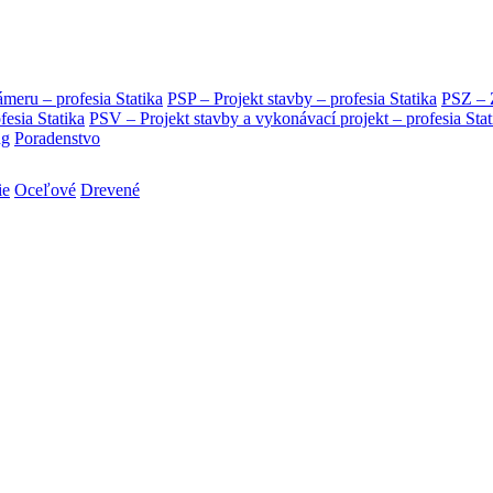
eru – profesia Statika
PSP – Projekt stavby – profesia Statika
PSZ – Z
ia Statika
PSV – Projekt stavby a vykonávací projekt – profesia Stat
ng
Poradenstvo
ie
Oceľové
Drevené