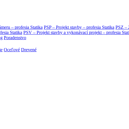
eru – profesia Statika
PSP – Projekt stavby – profesia Statika
PSZ – Z
ia Statika
PSV – Projekt stavby a vykonávací projekt – profesia Stat
ng
Poradenstvo
ie
Oceľové
Drevené