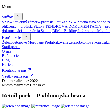
Menu
Služby
SZP – Stavebný zámer – profesia Statika
SZZ – Zmena stavebného zám
ohlásenie – profesia Statika
TENDROVÁ DOKUMENTÁCIA – profes
dokumentácia – profesia Statika
BIM – Building Information Modeli
Konštrukcie
Železobetónové
Murované
Prefabrikované železobetónové konštrukc
Statikportal
O nás
Referencie
Blog
Kariéra
Kontaktujte nás
Všetky realizácie
Dátum realizácie:
2022
Miesto realizácie:
Bratislava
Retail park – Poddunajská brána