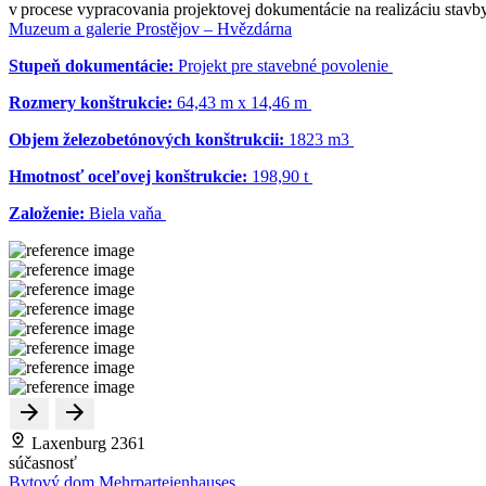
v procese vypracovania projektovej dokumentácie na realizáciu stavb
Muzeum a galerie Prostějov – Hvězdárna
Stupeň dokumentácie:
Projekt pre stavebné povolenie
Rozmery konštrukcie:
64,43 m x 14,46 m
Objem železobetónových konštrukcii:
1823 m
3
Hmotnosť oceľovej konštrukcie:
198,90 t
Založenie:
Biela vaňa
Laxenburg 2361
súčasnosť
Bytový dom Mehrparteienhauses