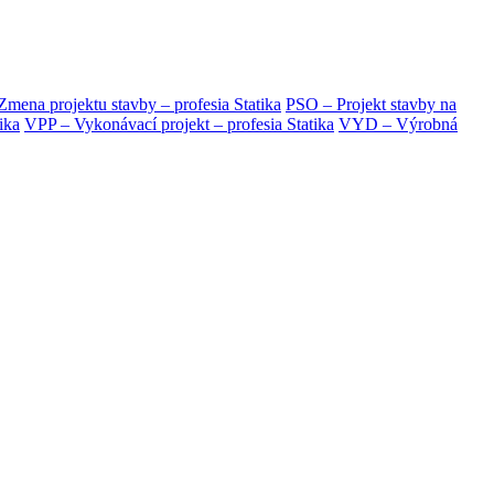
mena projektu stavby – profesia Statika
PSO – Projekt stavby na
ika
VPP – Vykonávací projekt – profesia Statika
VYD – Výrobná