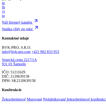
ig
fb
yt
in
Náš firemný katalóg
Statika vždy po ruke
Kontaktné údaje
BVK-PRO, S.R.O.
info@bvk-pro.com
+421 902 833 953
Senecká cesta 2217/1A
931 01 Šamorín
IČO: 51211629
DIČ: 2120639158
DPH: SK2120639158
Konštrukcie
Železobetónové
Murované
Prefabrikované železobetónové konštrukc