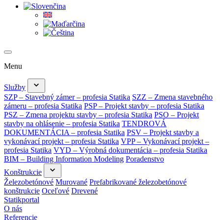
Menu
Služby
SZP – Stavebný zámer – profesia Statika
SZZ – Zmena stavebného
zámeru – profesia Statika
PSP – Projekt stavby – profesia Statika
PSZ – Zmena projektu stavby – profesia Statika
PSO – Projekt
stavby na ohlásenie – profesia Statika
TENDROVÁ
DOKUMENTÁCIA – profesia Statika
PSV – Projekt stavby a
vykonávací projekt – profesia Statika
VPP – Vykonávací projekt –
profesia Statika
VYD – Výrobná dokumentácia – profesia Statika
BIM – Building Information Modeling
Poradenstvo
Konštrukcie
Železobetónové
Murované
Prefabrikované železobetónové
konštrukcie
Oceľové
Drevené
Statikportal
O nás
Referencie