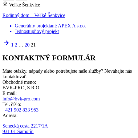
Veľké Šenkvice
Rodinný dom – Veľké Šenkvice
Generálny projektant: APEX A s.r.o.
Jednostupňový projekt
1
2
…
20
21
KONTAKTNÝ FORMULÁR
Máte otázky, nápady alebo potrebujete naše služby? Neváhajte nás
kontaktovať.
Obchodné meno:
BVK-PRO, S.R.O.
E-mail:
info@bvk-pro.com
Tel. číslo:
+421 902 833 953
Adresa:
Senecká cesta 2217/1A
931 01 Šamorín