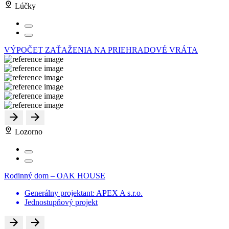
Lúčky
VÝPOČET ZAŤAŽENIA NA PRIEHRADOVÉ VRÁTA
Lozorno
Rodinný dom – OAK HOUSE
Generálny projektant: APEX A s.r.o.
Jednostupňový projekt