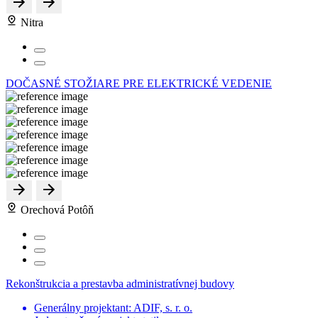
Nitra
DOČASNÉ STOŽIARE PRE ELEKTRICKÉ VEDENIE
Orechová Potôň
Rekonštrukcia a prestavba administratívnej budovy
Generálny projektant: ADIF, s. r. o.