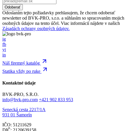
Odoslaním tejto požiadavky prehlasujem, že chcem odoberať
newsletter od BVK-PRO, s.r.o. a súhlasím so spracovaním mojich
osobných údajov na tento účel. Viac informácií nájdete v našich
Zásadách ochrany osobných údajov.
ig
fb
yt
in
Náš firemný katalóg
Statika vždy po ruke
Kontaktné údaje
BVK-PRO, S.R.O.
info@bvk-pro.com
+421 902 833 953
Senecká cesta 2217/1A
931 01 Šamorín
IČO: 51211629
DIČ: 2120639158