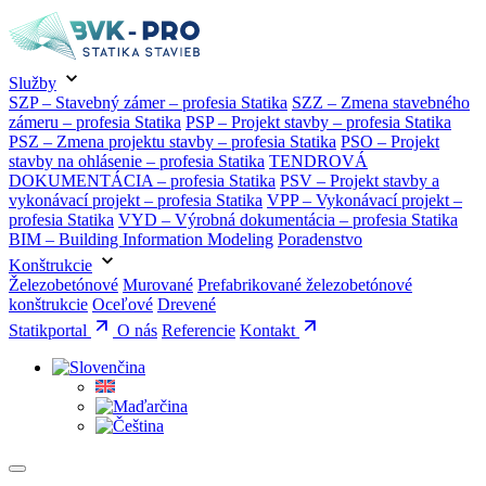
Služby
SZP – Stavebný zámer – profesia Statika
SZZ – Zmena stavebného
zámeru – profesia Statika
PSP – Projekt stavby – profesia Statika
PSZ – Zmena projektu stavby – profesia Statika
PSO – Projekt
stavby na ohlásenie – profesia Statika
TENDROVÁ
DOKUMENTÁCIA – profesia Statika
PSV – Projekt stavby a
vykonávací projekt – profesia Statika
VPP – Vykonávací projekt –
profesia Statika
VYD – Výrobná dokumentácia – profesia Statika
BIM – Building Information Modeling
Poradenstvo
Konštrukcie
Železobetónové
Murované
Prefabrikované železobetónové
konštrukcie
Oceľové
Drevené
Statikportal
O nás
Referencie
Kontakt