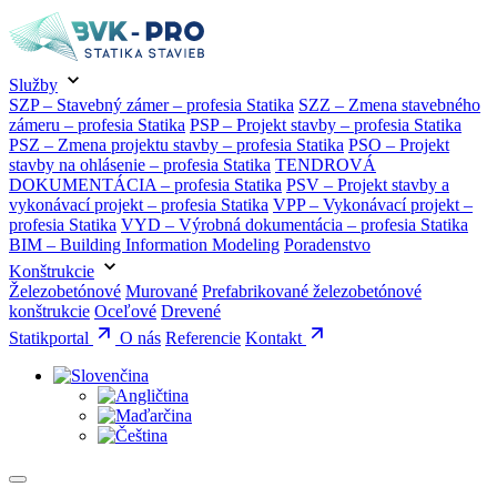
Služby
SZP – Stavebný zámer – profesia Statika
SZZ – Zmena stavebného
zámeru – profesia Statika
PSP – Projekt stavby – profesia Statika
PSZ – Zmena projektu stavby – profesia Statika
PSO – Projekt
stavby na ohlásenie – profesia Statika
TENDROVÁ
DOKUMENTÁCIA – profesia Statika
PSV – Projekt stavby a
vykonávací projekt – profesia Statika
VPP – Vykonávací projekt –
profesia Statika
VYD – Výrobná dokumentácia – profesia Statika
BIM – Building Information Modeling
Poradenstvo
Konštrukcie
Železobetónové
Murované
Prefabrikované železobetónové
konštrukcie
Oceľové
Drevené
Statikportal
O nás
Referencie
Kontakt