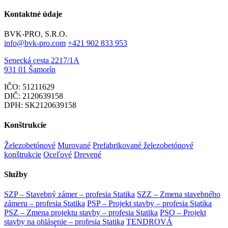
Kontaktné údaje
BVK-PRO, S.R.O.
info@bvk-pro.com
+421 902 833 953
Senecká cesta 2217/1A
931 01 Šamorín
IČO: 51211629
DIČ: 2120639158
DPH: SK2120639158
Konštrukcie
Železobetónové
Murované
Prefabrikované železobetónové
konštrukcie
Oceľové
Drevené
Služby
SZP – Stavebný zámer – profesia Statika
SZZ – Zmena stavebného
zámeru – profesia Statika
PSP – Projekt stavby – profesia Statika
PSZ – Zmena projektu stavby – profesia Statika
PSO – Projekt
stavby na ohlásenie – profesia Statika
TENDROVÁ