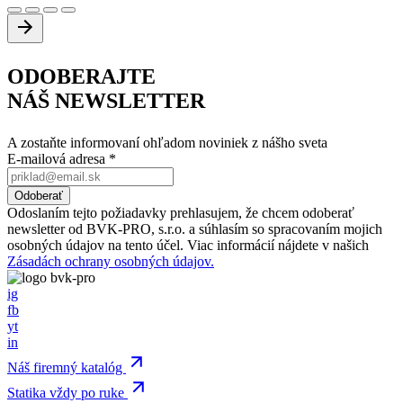
ODOBERAJTE
NÁŠ NEWSLETTER
A zostaňte informovaní ohľadom noviniek z nášho sveta
E-mailová adresa
*
Odoslaním tejto požiadavky prehlasujem, že chcem odoberať
newsletter od BVK-PRO, s.r.o. a súhlasím so spracovaním mojich
osobných údajov na tento účel. Viac informácií nájdete v našich
Zásadách ochrany osobných údajov.
ig
fb
yt
in
Náš firemný katalóg
Statika vždy po ruke