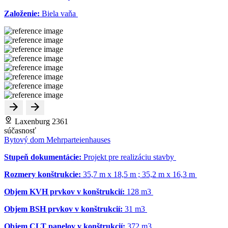
Založenie:
Biela vaňa
Laxenburg 2361
súčasnosť
Bytový dom Mehrparteienhauses
Stupeň dokumentácie:
Projekt pre realizáciu stavby
Rozmery konštrukcie:
35,7 m x 18,5 m ; 35,2 m x 16,3 m
Objem KVH prvkov v konštrukcií:
128 m
3
Objem BSH prvkov v konštrukcií:
31 m
3
Objem CLT panelov v konštrukcií:
372 m
3