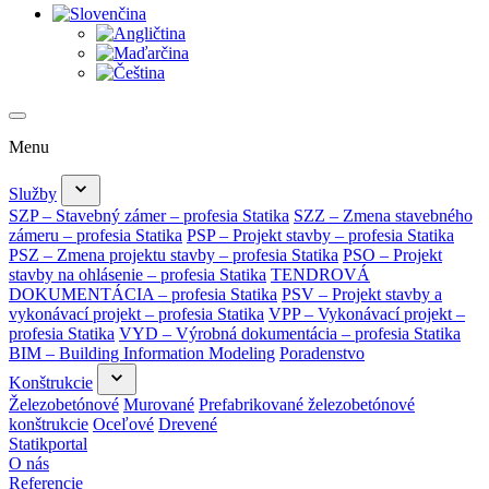
Menu
Služby
SZP – Stavebný zámer – profesia Statika
SZZ – Zmena stavebného
zámeru – profesia Statika
PSP – Projekt stavby – profesia Statika
PSZ – Zmena projektu stavby – profesia Statika
PSO – Projekt
stavby na ohlásenie – profesia Statika
TENDROVÁ
DOKUMENTÁCIA – profesia Statika
PSV – Projekt stavby a
vykonávací projekt – profesia Statika
VPP – Vykonávací projekt –
profesia Statika
VYD – Výrobná dokumentácia – profesia Statika
BIM – Building Information Modeling
Poradenstvo
Konštrukcie
Železobetónové
Murované
Prefabrikované železobetónové
konštrukcie
Oceľové
Drevené
Statikportal
O nás
Referencie