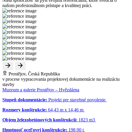
Naša spoločnosť sa pýši svojimi referenciami, ktoré svedčia o
našom profesionálnom prístupe a kvalitnej práci.
Prostějov, Česká Republika
v procese vypracovania projektovej dokumentácie na realizáciu
stavby
Muzeum a galerie Prostějov – Hvězdárna
Stupeň dokumentácie:
Projekt pre stavebné povolenie
Rozmery konštrukcie:
64,43 m x 14,46 m
Objem železobetónových konštrukcii:
1823 m
3
Hmotnosť oceľovej konštrukcie:
198,90 t