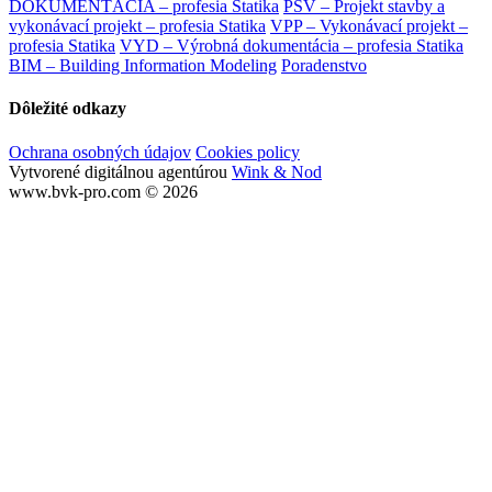
DOKUMENTÁCIA – profesia Statika
PSV – Projekt stavby a
vykonávací projekt – profesia Statika
VPP – Vykonávací projekt –
profesia Statika
VYD – Výrobná dokumentácia – profesia Statika
BIM – Building Information Modeling
Poradenstvo
Dôležité odkazy
Ochrana osobných údajov
Cookies policy
Vytvorené digitálnou agentúrou
Wink & Nod
www.bvk-pro.com © 2026