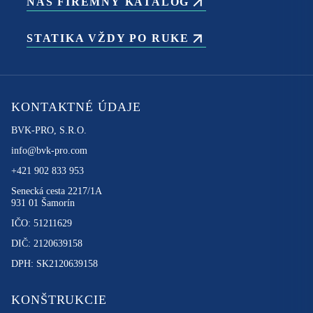
NÁŠ FIREMNÝ KATALÓG
STATIKA VŽDY PO RUKE
KONTAKTNÉ ÚDAJE
BVK-PRO, S.R.O.
info@bvk-pro.com
+421 902 833 953
Senecká cesta 2217/1A
931 01 Šamorín
IČO: 51211629
DIČ: 2120639158
DPH: SK2120639158
KONŠTRUKCIE