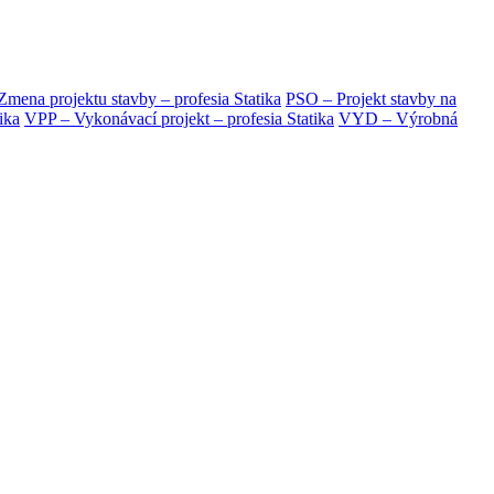
mena projektu stavby – profesia Statika
PSO – Projekt stavby na
ika
VPP – Vykonávací projekt – profesia Statika
VYD – Výrobná