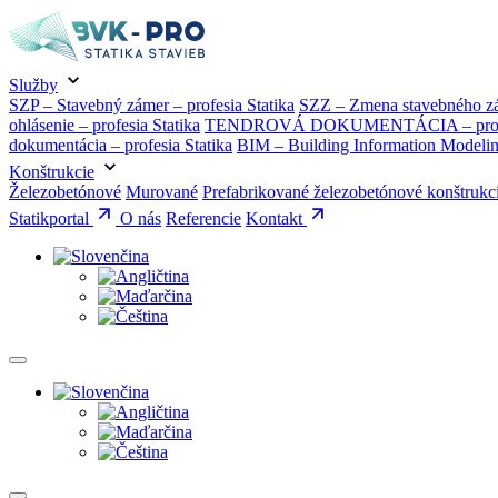
Služby
SZP – Stavebný zámer – profesia Statika
SZZ – Zmena stavebného zám
ohlásenie – profesia Statika
TENDROVÁ DOKUMENTÁCIA – profes
dokumentácia – profesia Statika
BIM – Building Information Modeli
Konštrukcie
Železobetónové
Murované
Prefabrikované železobetónové konštrukc
Statikportal
O nás
Referencie
Kontakt