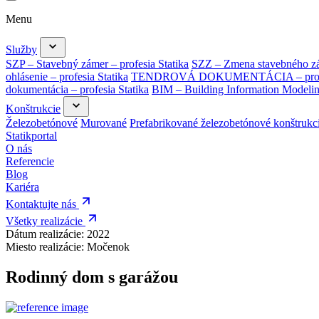
Menu
Služby
SZP – Stavebný zámer – profesia Statika
SZZ – Zmena stavebného zám
ohlásenie – profesia Statika
TENDROVÁ DOKUMENTÁCIA – profes
dokumentácia – profesia Statika
BIM – Building Information Modeli
Konštrukcie
Železobetónové
Murované
Prefabrikované železobetónové konštrukc
Statikportal
O nás
Referencie
Blog
Kariéra
Kontaktujte nás
Všetky realizácie
Dátum realizácie:
2022
Miesto realizácie:
Močenok
Rodinný dom s garážou