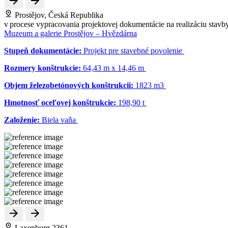
Prostějov, Česká Republika
v procese vypracovania projektovej dokumentácie na realizáciu stavb
Muzeum a galerie Prostějov – Hvězdárna
Stupeň dokumentácie:
Projekt pre stavebné povolenie
Rozmery konštrukcie:
64,43 m x 14,46 m
Objem železobetónových konštrukcii:
1823 m
3
Hmotnosť oceľovej konštrukcie:
198,90 t
Založenie:
Biela vaňa
Laxenburg 2361