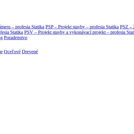
eru – profesia Statika
PSP – Projekt stavby – profesia Statika
PSZ – Z
ia Statika
PSV – Projekt stavby a vykonávací projekt – profesia Stat
ng
Poradenstvo
ie
Oceľové
Drevené