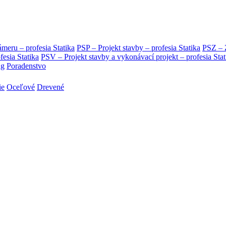
eru – profesia Statika
PSP – Projekt stavby – profesia Statika
PSZ – Z
ia Statika
PSV – Projekt stavby a vykonávací projekt – profesia Stat
ng
Poradenstvo
ie
Oceľové
Drevené