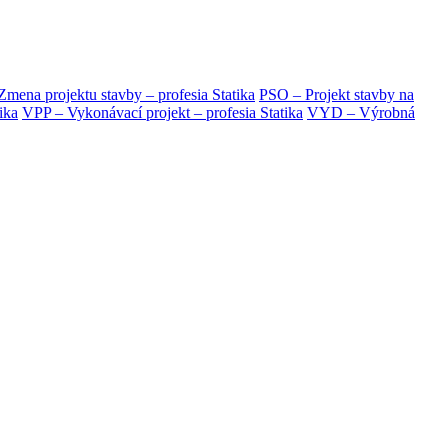
mena projektu stavby – profesia Statika
PSO – Projekt stavby na
ika
VPP – Vykonávací projekt – profesia Statika
VYD – Výrobná