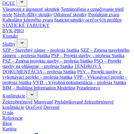
OCEĽ
Vlastnosti a únosnosť skrutiek
Terminológia a označovanie tried
ocele
Návrh dĺžky skrutky
Odolnosť skrutky
Posúdenie zvaru
Kalkulátor kútového zvaru
Statické tabulky oceľových profilov
STATICKÉ TABUĽKY
BVK-PRO
Kontakt
Služby
SZP – Stavebný zámer – profesia Statika
SZZ – Zmena stavebného
zámeru – profesia Statika
PSP – Projekt stavby – profesia Statika
PSZ – Zmena projektu stavby – profesia Statika
PSO – Projekt
stavby na ohlásenie – profesia Statika
TENDROVÁ
DOKUMENTÁCIA – profesia Statika
PSV – Projekt stavby a
vykonávací projekt – profesia Statika
VPP – Vykonávací projekt –
profesia Statika
VYD – Výrobná dokumentácia – profesia Statika
BIM – Building Information Modeling
Poradenstvo
Konštrukcie
Železobetónové
Murované
Prefabrikované železobetónové
konštrukcie
Oceľové
Drevené
O nás
Referencie
Blog
Kariéra