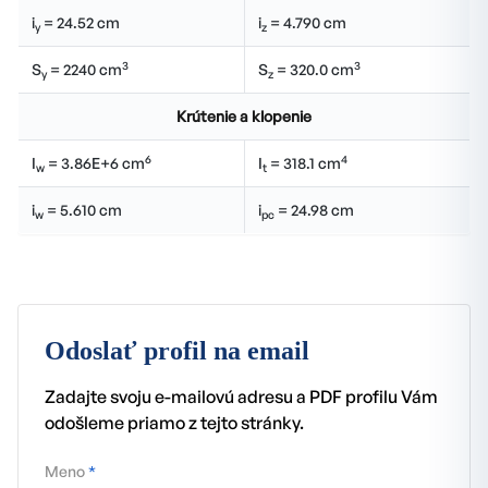
i
= 24.52 cm
i
= 4.790 cm
y
z
3
3
S
= 2240 cm
S
= 320.0 cm
y
z
Krútenie a klopenie
6
4
I
= 3.86E+6 cm
I
= 318.1 cm
w
t
i
= 5.610 cm
i
= 24.98 cm
w
pc
Odoslať profil na email
Zadajte svoju e-mailovú adresu a PDF profilu Vám
odošleme priamo z tejto stránky.
Meno
*