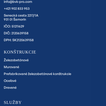
info@bvk-pro.com
+421 902 833 953
Senecká cesta 2217/1A
931 01 Šamorín
IČO: 51211629
DIČ: 2120639158
DPH: SK2120639158
KONŠTRUKCIE
Železobetónové
Murované
Prefabrikované železobetónové konštrukcie
Oceľové
Drevené
SLUŽBY