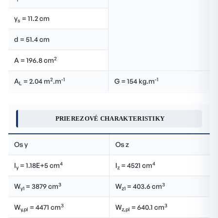
y
= 11.2 cm
s
d = 51.4 cm
2
A = 196.8 cm
2
-1
-1
A
= 2.04 m
.m
G = 154 kg.m
L
PRIEREZOVÉ CHARAKTERISTIKY
Os y
Os z
4
4
I
= 1.18E+5 cm
I
= 4521 cm
y
z
3
3
W
= 3879 cm
W
= 403.6 cm
y1
z1
3
3
W
= 4471 cm
W
= 640.1 cm
y,pl
z,pl