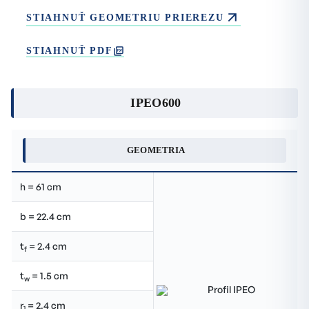
STIAHNUŤ GEOMETRIU PRIEREZU
STIAHNUŤ PDF
IPEO600
GEOMETRIA
h = 61 cm
b = 22.4 cm
t
= 2.4 cm
f
t
= 1.5 cm
w
r
= 2.4 cm
1