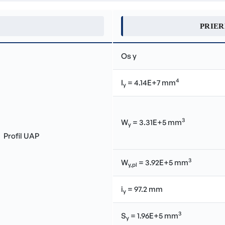
PRIE
Os y
4
I
= 4.14E+7 mm
y
3
W
= 3.31E+5 mm
y
3
W
= 3.92E+5 mm
y,pl
i
= 97.2 mm
y
3
S
= 1.96E+5 mm
y