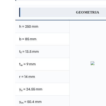
GEOMETRIA
h = 250 mm
b = 85 mm
t
= 13.5 mm
f
t
= 9 mm
w
r = 14 mm
y
= 24.55 mm
s
y
= 50.4 mm
m