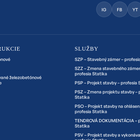
IG
FB
YT
RUKCIE
SLUŽBY
ónové
SZP – Stavebný zámer – profesi
SZZ – Zmena stavebného zámer
profesia Statika
vané železobetónové
e
PSP – Projekt stavby – profesia 
PSZ – Zmena projektu stavby – 
Statika
PSO – Projekt stavby na ohlásen
profesia Statika
TENDROVÁ DOKUMENTÁCIA – pr
Statika
PSV – Projekt stavby a vykonáva