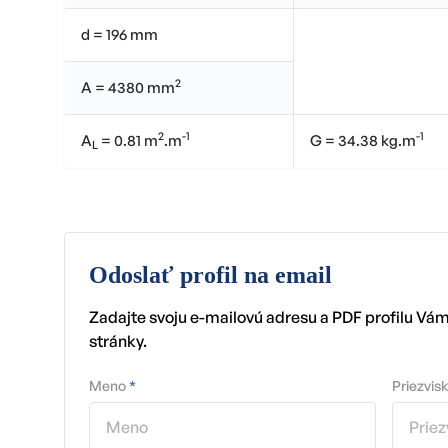
d = 196 mm
2
A = 4380 mm
2
-1
-1
A
= 0.81 m
.m
G = 34.38 kg.m
L
Odoslať profil na email
Zadajte svoju e-mailovú adresu a PDF profilu Vá
stránky.
Meno
*
Priezvis