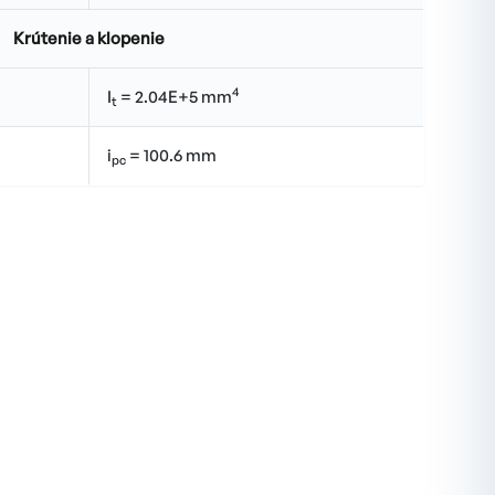
Krútenie a klopenie
4
I
= 2.04E+5 mm
t
i
= 100.6 mm
pc