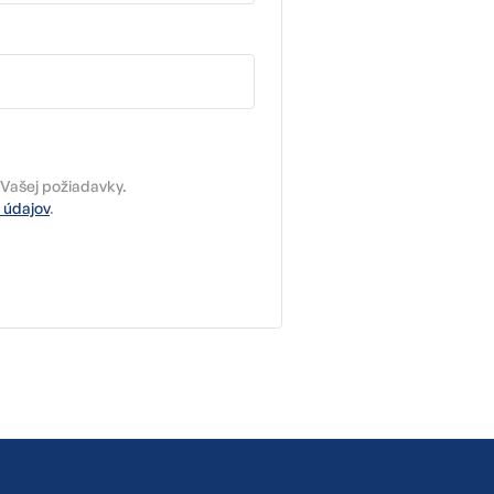
Vašej požiadavky.
 údajov
.