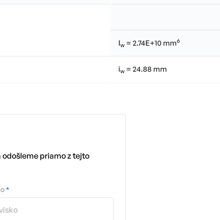
6
I
= 2.74E+10 mm
w
i
= 24.88 mm
w
m odošleme priamo z tejto
ko
*