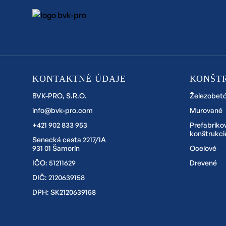
KONTAKTNÉ ÚDAJE
KONŠT
BVK-PRO, S.R.O.
Železobet
info@bvk-pro.com
Murované
+421 902 833 953
Prefabriko
konštrukci
Senecká cesta 2217/1A
931 01 Šamorín
Oceľové
IČO: 51211629
Drevené
DIČ: 2120639158
DPH: SK2120639158