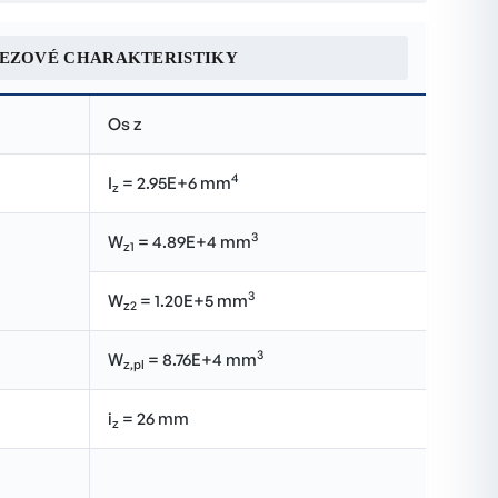
REZOVÉ CHARAKTERISTIKY
Os z
4
I
= 2.95E+6 mm
z
3
W
= 4.89E+4 mm
z1
3
W
= 1.20E+5 mm
z2
3
W
= 8.76E+4 mm
z,pl
i
= 26 mm
z