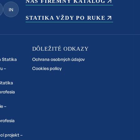
NÁŠ FIREMNÝ KATALÓG
IN
STATIKA VŽDY PO RUKE
DÔLEŽITÉ ODKAZY
a Statika
Ochrana osobných údajov
u –
Cookies policy
Statika
profesia
ie –
ofesia
cí projekt –