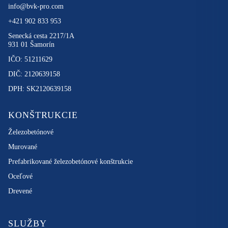
info@bvk-pro.com
+421 902 833 953
Senecká cesta 2217/1A
931 01 Šamorín
IČO: 51211629
DIČ: 2120639158
DPH: SK2120639158
KONŠTRUKCIE
Železobetónové
Murované
Prefabrikované železobetónové konštrukcie
Oceľové
Drevené
SLUŽBY