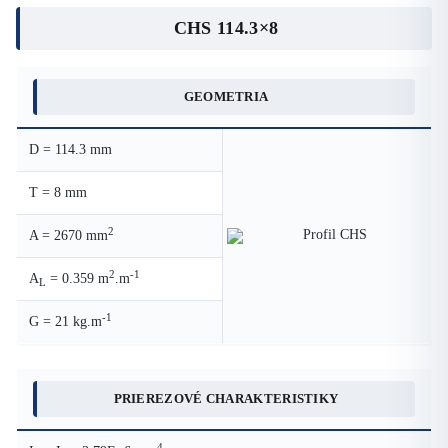
CHS 114.3×8
GEOMETRIA
D = 114.3 mm
T = 8 mm
2
A = 2670 mm
2
-1
A
= 0.359 m
.m
L
-1
G = 21 kg.m
PRIEREZOVÉ CHARAKTERISTIKY
4