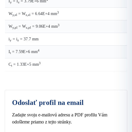
I
= I
= 3.79E+6 mm
y
z
3
W
= W
= 6.64E+4 mm
y,el
z,el
3
W
= W
= 9.06E+4 mm
y,pl
z,pl
i
= i
= 37.7 mm
y
z
4
I
= 7.59E+6 mm
t
3
C
= 1.33E+5 mm
t
Odoslať profil na email
Zadajte svoju e-mailovú adresu a PDF profilu Vám
odošleme priamo z tejto stránky.