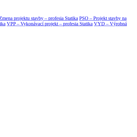
mena projektu stavby – profesia Statika
PSO – Projekt stavby na
ika
VPP – Vykonávací projekt – profesia Statika
VYD – Výrobná