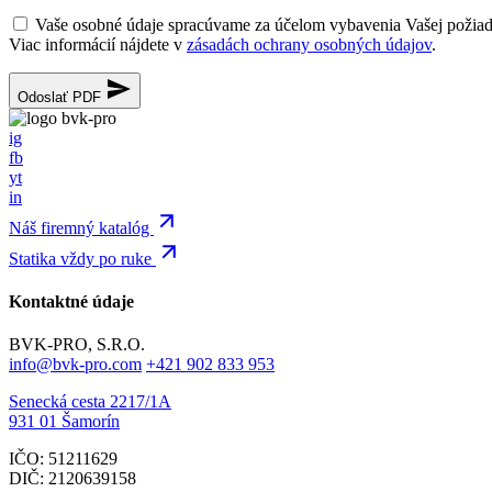
Vaše osobné údaje spracúvame za účelom vybavenia Vašej požia
Viac informácií nájdete v
zásadách ochrany osobných údajov
.
Odoslať PDF
ig
fb
yt
in
Náš firemný katalóg
Statika vždy po ruke
Kontaktné údaje
BVK-PRO, S.R.O.
info@bvk-pro.com
+421 902 833 953
Senecká cesta 2217/1A
931 01 Šamorín
IČO: 51211629
DIČ: 2120639158