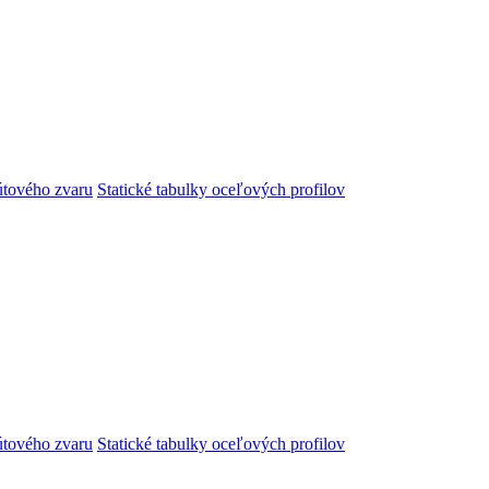
útového zvaru
Statické tabulky oceľových profilov
útového zvaru
Statické tabulky oceľových profilov