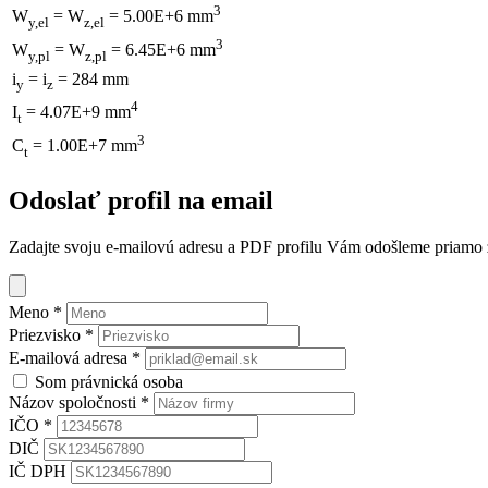
3
W
= W
= 5.00E+6 mm
y,el
z,el
3
W
= W
= 6.45E+6 mm
y,pl
z,pl
i
= i
= 284 mm
y
z
4
I
= 4.07E+9 mm
t
3
C
= 1.00E+7 mm
t
Odoslať profil na email
Zadajte svoju e-mailovú adresu a PDF profilu Vám odošleme priamo z 
Meno
*
Priezvisko
*
E-mailová adresa
*
Som právnická osoba
Názov spoločnosti
*
IČO
*
DIČ
IČ DPH