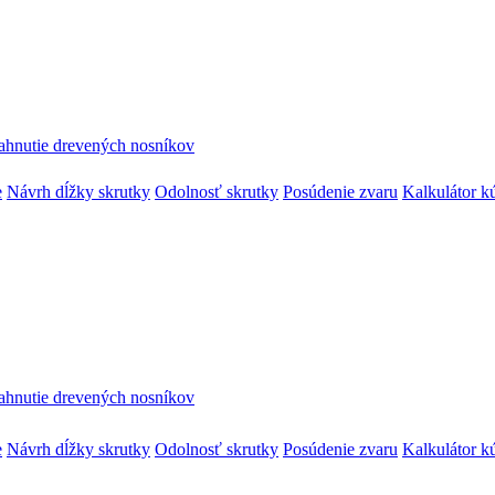
ahnutie drevených nosníkov
e
Návrh dĺžky skrutky
Odolnosť skrutky
Posúdenie zvaru
Kalkulátor k
ahnutie drevených nosníkov
e
Návrh dĺžky skrutky
Odolnosť skrutky
Posúdenie zvaru
Kalkulátor k