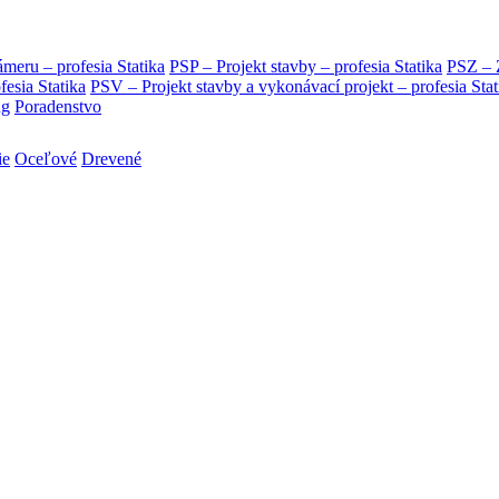
eru – profesia Statika
PSP – Projekt stavby – profesia Statika
PSZ – Z
ia Statika
PSV – Projekt stavby a vykonávací projekt – profesia Stat
ng
Poradenstvo
ie
Oceľové
Drevené