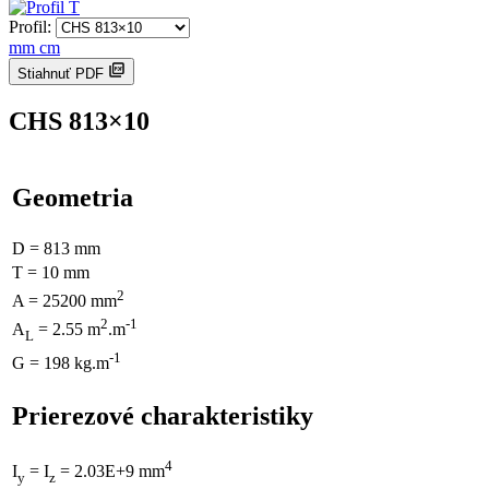
Profil:
mm
cm
Stiahnuť PDF
CHS 813×10
Geometria
D = 813 mm
T = 10 mm
2
A = 25200 mm
2
-1
A
= 2.55 m
.m
L
-1
G = 198 kg.m
Prierezové charakteristiky
4
I
= I
= 2.03E+9 mm
y
z