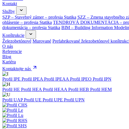
Kontakt
Služby
SZP – Stavebný zámer – profesia Statika
SZZ – Zmena stavebného zám
ohlásenie – profesia Statika
TENDROVÁ DOKUMENTÁCIA – profes
dokumentácia – profesia Statika
BIM – Building Information Modeli
Konštrukcie
Železobetónové
Murované
Prefabrikované železobetónové konštrukc
O nás
Referencie
Blog
Kariéra
Kontaktujte nás
Profil IPE
Profil IPEA
Profil IPEAA
Profil IPEO
Profil IPN
Profil HE
Profil HEA
Profil HEAA
Profil HEB
Profil HEM
Profil UAP
Profil UE
Profil UPE
Profil UPN