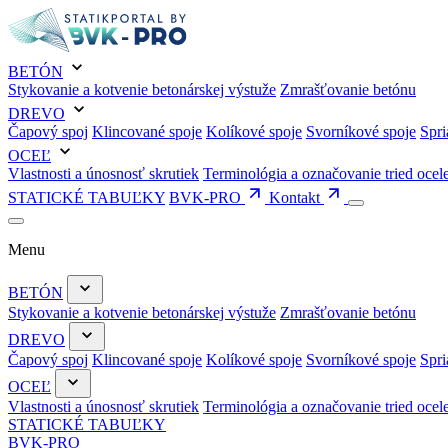
BETÓN
Stykovanie a kotvenie betonárskej výstuže
Zmrašťovanie betónu
DREVO
Čapový spoj
Klincované spoje
Kolíkové spoje
Svorníkové spoje
Spri
OCEĽ
Vlastnosti a únosnosť skrutiek
Terminológia a označovanie tried ocel
STATICKÉ TABUĽKY
BVK-PRO
Kontakt
Menu
BETÓN
Stykovanie a kotvenie betonárskej výstuže
Zmrašťovanie betónu
DREVO
Čapový spoj
Klincované spoje
Kolíkové spoje
Svorníkové spoje
Spri
OCEĽ
Vlastnosti a únosnosť skrutiek
Terminológia a označovanie tried ocel
STATICKÉ TABUĽKY
BVK-PRO