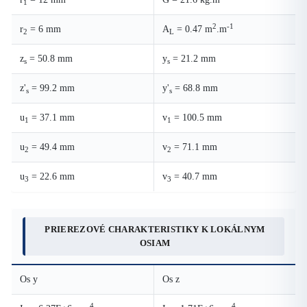
1
2
-1
r
= 6 mm
A
= 0.47 m
.m
2
L
z
= 50.8 mm
y
= 21.2 mm
s
s
z'
= 99.2 mm
y'
= 68.8 mm
s
s
u
= 37.1 mm
v
= 100.5 mm
1
1
u
= 49.4 mm
v
= 71.1 mm
2
2
u
= 22.6 mm
v
= 40.7 mm
3
3
PRIEREZOVÉ CHARAKTERISTIKY K LOKÁLNYM
OSIAM
Os y
Os z
4
4