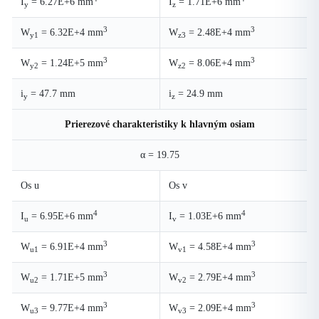
I
= 6.27E+6 mm
I
= 1.71E+6 mm
y
z
3
3
W
= 6.32E+4 mm
W
= 2.48E+4 mm
y1
z3
3
3
W
= 1.24E+5 mm
W
= 8.06E+4 mm
y2
z2
i
= 47.7 mm
i
= 24.9 mm
y
z
Prierezové charakteristiky k hlavným osiam
α = 19.75
Os u
Os v
4
4
I
= 6.95E+6 mm
I
= 1.03E+6 mm
u
v
3
3
W
= 6.91E+4 mm
W
= 4.58E+4 mm
u1
v1
3
3
W
= 1.71E+5 mm
W
= 2.79E+4 mm
u2
v2
3
3
W
= 9.77E+4 mm
W
= 2.09E+4 mm
u3
v3