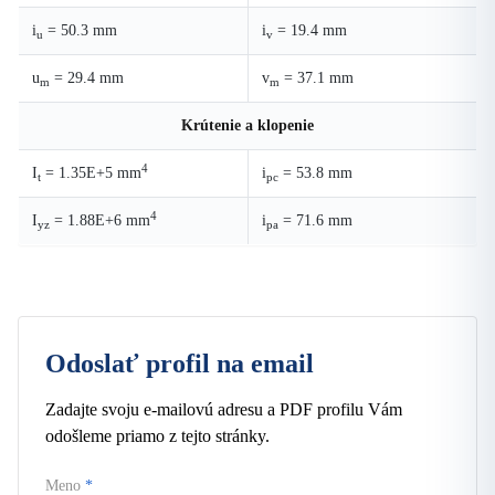
i
= 50.3 mm
i
= 19.4 mm
u
v
u
= 29.4 mm
v
= 37.1 mm
m
m
Krútenie a klopenie
4
I
= 1.35E+5 mm
i
= 53.8 mm
t
pc
4
I
= 1.88E+6 mm
i
= 71.6 mm
yz
pa
Odoslať profil na email
Zadajte svoju e-mailovú adresu a PDF profilu Vám
odošleme priamo z tejto stránky.
Meno
*